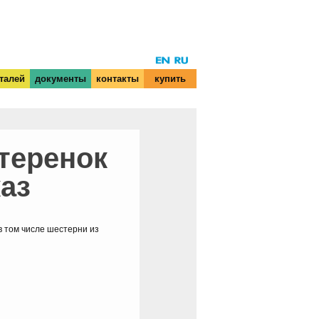
талей
документы
контакты
купить
теренок
каз
в том числе шестерни из