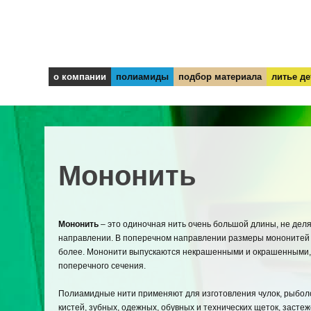
о компании
полиамиды
подбор материала
литье де
Мононить
Мононить
– это одиночная нить очень большой длины, не дел
направлении. В поперечном направлении размеры мононитей с
более. Мононити выпускаются некрашенными и окрашенными,
поперечного сечения.
Полиамидные нити применяют для изготовления чулок, рыбол
кистей, зубных, одежных, обувных и технических щеток, засте