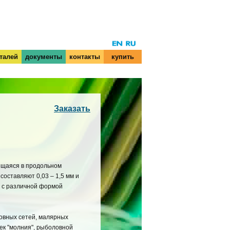
талей
документы
контакты
купить
Заказать
ящаяся в продольном
оставляют 0,03 ‒ 1,5 мм и
 с различной формой
овных сетей, малярных
жек "молния", рыболовной