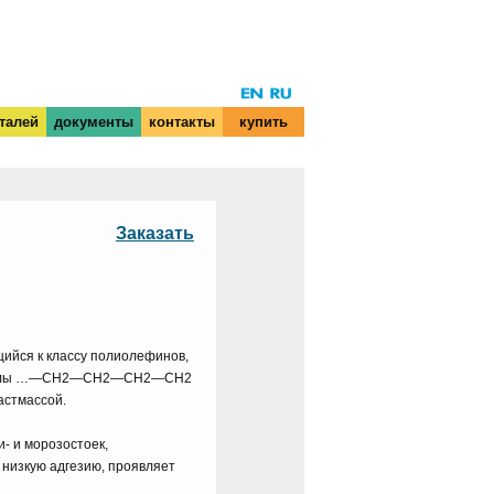
талей
документы
контакты
купить
Заказать
щийся к классу полиолефинов,
олекулы …—CH2—CH2—CH2—CH2
астмассой.
- и морозостоек,
т низкую адгезию, проявляет