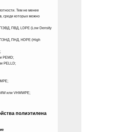
отности. Тем не менее
в, среди которых можно
ПЭВД, ПВД, LDPE (Low Density
 ПЭНД, ПНД, HDPE (High
;
ли PEMD;
ли PELLD;
 MPE;
HMW или VHMWPE;
ойства полиэтилена
ие