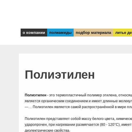
о компании
полиамиды
подбор материала
литье де
Полиэтилен
Полиэтилен
- это термопластичный полимер этилена, относя
является органическим соединением и имеет длинные м
—… Полиэтилен является самой распространённой в мире пл
Полиэтилен представляет собой массу белого цвета, химически
ударопрочен, при нагревании размягчается (80 - 120°С), имее
диэлектрические свойства.