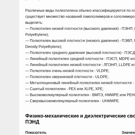
Различные виды полиэтилена обычно классифицируются по пл
существует множество названий гомополимеров и сополимеро
выделить:
— Полиэтилен низкой плотности (высокого давления) - ПЭНП, 
Polyethylene);
— Полиэтилен высокой плотности (низкого давления) - ПЭВП,
Density Polyethylene);
— Полиэтилен среднего давления (высокой плотности) - ПЭСД
— Линейный полиэтилен средней плотности - ПЭСП, MDPE и
— Линейный полиэтилен низкой плотности - ЛПЭНП, LLDPE и
— Полиэтилен очень низкой плотности - VLDPE;
— Полиэтилен сверхнизкой плотности - ULDPE;
— Металлоценовый линейный полиэтилен низкой плотности -
— Сшитый полиэтилен - PEX или XLPE, XPE;
— Высокомолекулярный полиэтилен - ВМПЭ, HMWPE или PE
— Сверхвысокомолекулярный полиэтилен - UHMWPE.
Физико-механические и диэлектрические св
ПЭНД
Показатель
Значен