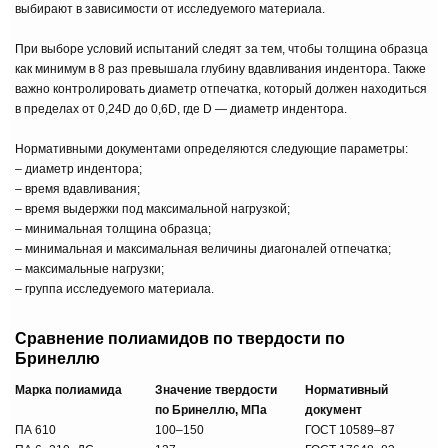
выбирают в зависимости от исследуемого материала.
При выборе условий испытаний следят за тем, чтобы толщина образца
как минимум в 8 раз превышала глубину вдавливания индентора. Также
важно контролировать диаметр отпечатка, который должен находиться
в пределах от 0,24D до 0,6D, где D — диаметр индентора.
Нормативными документами определяются следующие параметры:
– диаметр индентора;
– время вдавливания;
– время выдержки под максимальной нагрузкой;
– минимальная толщина образца;
– минимальная и максимальная величины диагоналей отпечатка;
– максимальные нагрузки;
– группа исследуемого материала.
Сравнение полиамидов по твердости по
Бринеллю
Марка полиамида
Значение твердости
Нормативный
по Бринеллю, МПа
документ
ПА 610
100‒150
ГОСТ 10589‒87